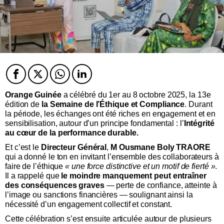
Facebook
Twitter
Twitter
Twitter
Orange Guinée
a célébré du 1er au 8 octobre 2025, la 13e
édition de
la Semaine de l’Éthique et Compliance
. Durant
la période, les échanges ont été riches en engagement et en
sensibilisation, autour d’un principe fondamental : l’
Intégrité
au cœur de la performance durable.
Et c’est le
Directeur Général
,
M Ousmane Boly TRAORE
qui a donné le ton en invitant l’ensemble des collaborateurs à
faire de l’éthique
« une force distinctive et un motif de fierté »
.
Il a rappelé que
le moindre manquement peut entraîner
des conséquences graves
— perte de confiance, atteinte à
l’image ou sanctions financières — soulignant ainsi la
nécessité d’un engagement collectif et constant.
Cette célébration s’est ensuite articulée autour de plusieurs