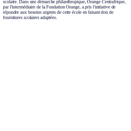
scolaire. Dans une démarche philanthropique, Orange Centrafrique,
par l'intermédiaire de la Fondation Orange, a pris l'initiative de
répondre aux besoins urgents de cette école en faisant don de
fournitures scolaires adaptées.
Sitemap &amp; information
Follow us