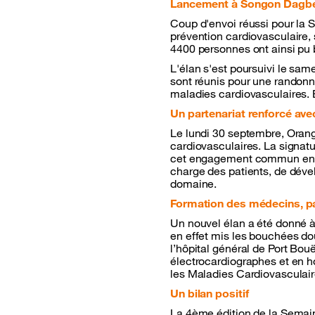
Lancement à Songon Dagbé e
Coup d'envoi réussi pour la
prévention cardiovasculaire,
4400 personnes ont ainsi pu 
L'élan s'est poursuivi le sam
sont réunis pour une randonn
maladies cardiovasculaires. 
Un partenariat renforcé avec
Le lundi 30 septembre, Orange
cardiovasculaires. La signat
cet engagement commun en fav
charge des patients, de déve
domaine.
Formation des médecins, 
Un nouvel élan a été donné à 
en effet mis les bouchées do
l’hôpital général de Port Bouë
électrocardiographes et en ho
les Maladies Cardiovasculair
Un bilan positif
La 4ème édition de la Semain