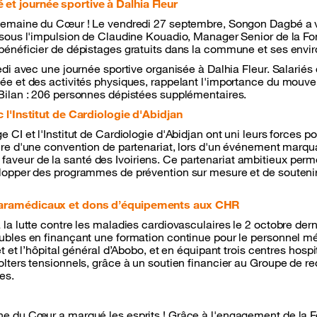
t journée sportive à Dalhia Fleur
 Semaine du Cœur ! Le vendredi 27 septembre, Songon Dagbé a v
 sous l'impulsion de Claudine Kouadio, Manager Senior de la Fo
bénéficier de dépistages gratuits dans la commune et ses envir
edi avec une journée sportive organisée à Dalhia Fleur. Salariés
ée et des activités physiques, rappelant l'importance du mouv
Bilan : 206 personnes dépistées supplémentaires.
 l'Institut de Cardiologie d'Abidjan
 CI et l'Institut de Cardiologie d'Abidjan ont uni leurs forces p
ure d'une convention de partenariat, lors d'un événement marqua
eur de la santé des Ivoiriens. Ce partenariat ambitieux permet
lopper des programmes de prévention sur mesure et de souteni
paramédicaux et dons d’équipements aux CHR
la lutte contre les maladies cardiovasculaires le 2 octobre der
ubles en finançant une formation continue pour le personnel m
t et l’hôpital général d’Abobo, et en équipant trois centres hosp
lters tensionnels, grâce à un soutien financier au Groupe de re
es.
e du Cœur a marqué les esprits ! Grâce à l'engagement de la F