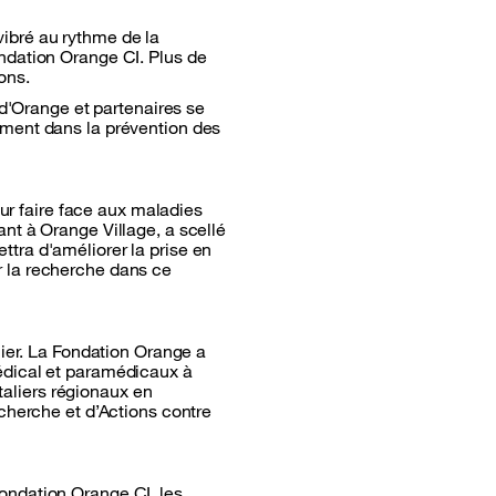
ibré au rythme de la
ndation Orange CI. Plus de
ons.
 d'Orange et partenaires se
ement dans la prévention des
our faire face aux maladies
nt à Orange Village, a scellé
tra d'améliorer la prise en
r la recherche dans ce
nier. La Fondation Orange a
édical et paramédicaux à
italiers régionaux en
cherche et d’Actions contre
ondation Orange CI, les