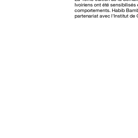
Ivoiriens ont été sensibilis
comportements. Habib Bamba, 
partenariat avec l'Institut de
Sitemap &amp; information
Follow us
facebook
instagram
twitter