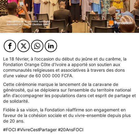
Facebook
Twitter
Twitter
Twitter
Le 18 février, à l’occasion du début du jeûne et du carême, la
Fondation Orange Côte d’Ivoire a apporté son soutien aux
communautés religieuses et associatives à travers des dons
d’une valeur de 60 000 000 FCFA.
Cette cérémonie marque le lancement de la caravane de
générosité, qui se déploiera sur l’ensemble du territoire national
afin d’accompagner les populations dans cet esprit de partage et
de solidarité.
Fidèle à sa vision, la Fondation réaffirme son engagement en
faveur de la cohésion sociale et du vivre-ensemble depuis plus
de 20 ans.
#
FOCI
#
VivreCestPartager
#
20AnsFOCI
hashtag
hashtag