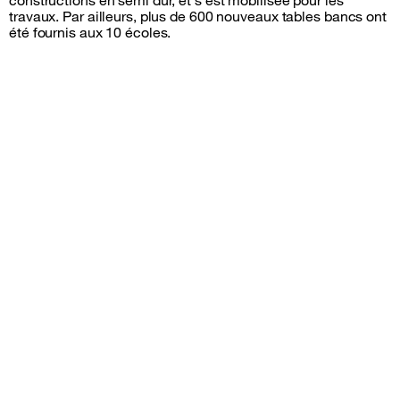
travaux. Par ailleurs, plus de 600 nouveaux tables bancs ont
été fournis aux 10 écoles.
Sitemap &amp; information
Follow us
facebook
instagram
twitter