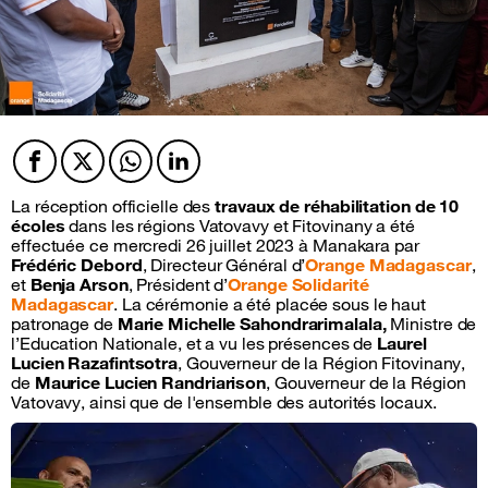
Facebook
Twitter
Twitter
Twitter
La réception officielle des
travaux de réhabilitation de 10
écoles
dans les régions Vatovavy et Fitovinany a été
effectuée ce mercredi 26 juillet 2023 à Manakara par
Frédéric Debord
, Directeur Général d’
Orange Madagascar
,
et
Benja Arson
, Président d’
Orange Solidarité
Madagascar
. La cérémonie a été placée sous le haut
patronage de
Marie Michelle Sahondrarimalala,
Ministre de
l’Education Nationale, et a vu les présences de
Laurel
Lucien Razafintsotra
, Gouverneur de la Région Fitovinany,
de
Maurice Lucien Randriarison
, Gouverneur de la Région
Vatovavy, ainsi que de l'ensemble des autorités locaux.