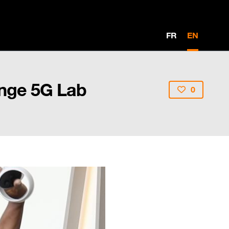
FR
EN
ange 5G Lab
0