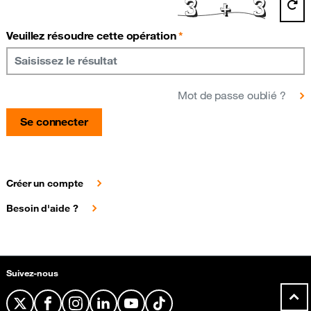
(required)
Veuillez résoudre cette opération
Mot de passe oublié ?
Se connecter
Créer un compte
Besoin d'aide ?
Plan du site et informations
Suivez-nous
twitter
facebook
instagram
linkedin
youtube
tiktok