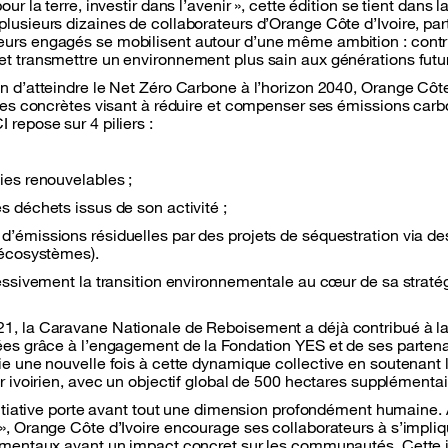
ur la terre, investir dans l’avenir », cette édition se tient dans 
usieurs dizaines de collaborateurs d’Orange Côte d’Ivoire, part
urs engagés se mobilisent autour d’une même ambition : contr
t transmettre un environnement plus sain aux générations futu
n d’atteindre le Net Zéro Carbone à l’horizon 2040, Orange Côte
ives concrètes visant à réduire et compenser ses émissions ca
repose sur 4 piliers :
ies renouvelables ;
 déchets issus de son activité ;
’émissions résiduelles par des projets de séquestration via de
’écosystèmes).
ressivement la transition environnementale au cœur de sa stra
, la Caravane Nationale de Reboisement a déjà contribué à la 
ées grâce à l’engagement de la Fondation YES et de ses partenai
e une nouvelle fois à cette dynamique collective en soutenant l
r ivoirien, avec un objectif global de 500 hectares supplémentai
initiative porte avant tout une dimension profondément humaine.
», Orange Côte d’Ivoire encourage ses collaborateurs à s’impli
nementaux ayant un impact concret sur les communautés. Cette