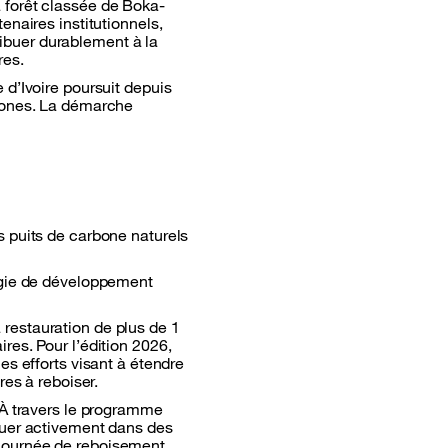
la forêt classée de Boka-
enaires institutionnels,
ibuer durablement à la
res.
 d’Ivoire poursuit depuis
rbones. La démarche
s puits de carbone naturels
tégie de développement
restauration de plus de 1
res. Pour l’édition 2026,
es efforts visant à étendre
res à reboiser.
 À travers le programme
quer activement dans des
 journée de reboisement