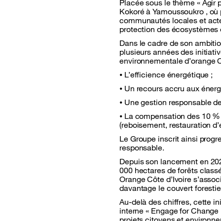
Placée sous le thème « Agir po
Kokoré à Yamoussoukro , où pl
communautés locales et acte
protection des écosystèmes e
Dans le cadre de son ambitio
plusieurs années des initiat
environnementale d’orange CI 
⦁ L’efficience énergétique ;
⦁ Un recours accru aux énerg
⦁ Une gestion responsable des
⦁ La compensation des 10 % d
(reboisement, restauration d
Le Groupe inscrit ainsi prog
responsable.
Depuis son lancement en 2021
000 hectares de forêts class
Orange Côte d’Ivoire s’associ
davantage le couvert forestie
Au-delà des chiffres, cette 
interne « Engage for Change 
projets citoyens et environ