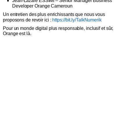
Jean-Lazare ESSIMI – Senior Manager Business
Developer Orange Cameroun
Un entretien des plus enrichissants que nous vous
proposons de revoir ici :
https://bit.ly/TalkNumerik
Pour un monde digital plus responsable, inclusif et sûr,
Orange est là.
Plan du site et informations
Suivez-nous