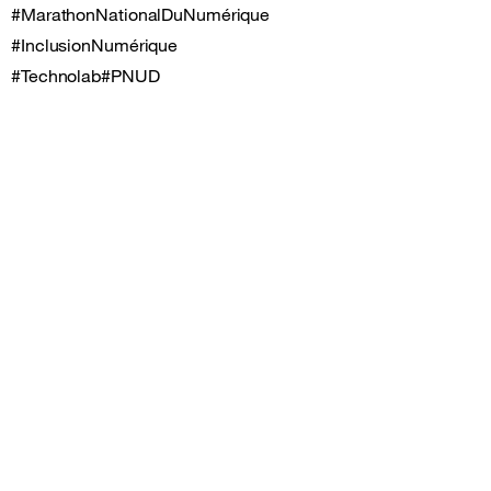
#MarathonNationalDuNumérique
#InclusionNumérique
#Technolab
#PNUD
Plan du site et informations
Suivez-nous