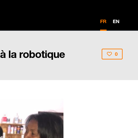
FR
EN
 à la robotique
0