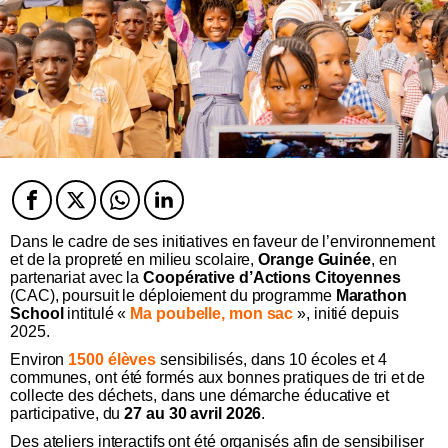
Facebook
Twitter
Twitter
Twitter
Dans le cadre de ses initiatives en faveur de l’environnement
et de la propreté en milieu scolaire,
Orange Guinée
, en
partenariat avec la
Coopérative d’Actions Citoyennes
(CAC), poursuit le déploiement du programme
Marathon
School
intitulé «
Ma poubelle, mon sac
», initié depuis
2025.
Environ
1500 élèves
sensibilisés, dans 10 écoles et 4
communes
, ont été formés aux bonnes pratiques de tri et de
collecte des déchets, dans une démarche éducative et
participative, du
27 au 30 avril 2026
.
Des ateliers interactifs ont été organisés afin de sensibiliser