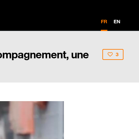
FR
EN
accompagnement, une
3