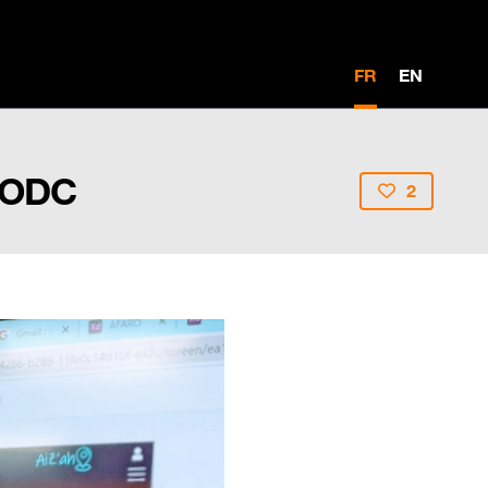
FR
EN
d'ODC
2