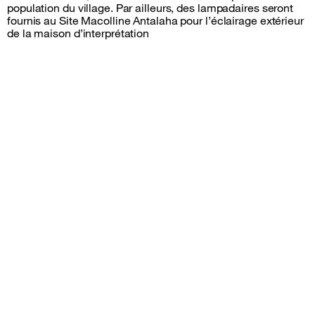
population du village. Par ailleurs, des lampadaires seront
fournis au Site Macolline Antalaha pour l’éclairage extérieur
de la maison d’interprétation
Sitemap &amp; information
Follow us
facebook
instagram
twitter