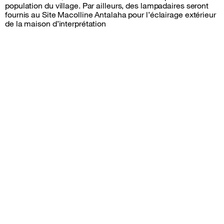
population du village. Par ailleurs, des lampadaires seront
fournis au Site Macolline Antalaha pour l’éclairage extérieur
de la maison d’interprétation
Plan du site et informations
Suivez-nous
facebook
instagram
twitter