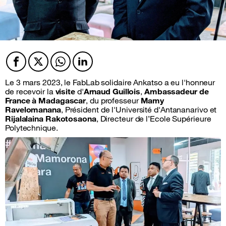
Facebook
Twitter
Twitter
Twitter
Le 3 mars 2023, le FabLab solidaire Ankatso a eu l'honneur
de recevoir la
visite
d'
Arnaud Guillois
,
Ambassadeur de
France à Madagascar
, du professeur
Mamy
Ravelomanana
, Président de l'Université d'Antananarivo et
Rijalalaina Rakotosaona
, Directeur de l’Ecole Supérieure
Polytechnique.