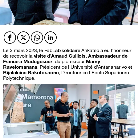
Facebook
Twitter
Twitter
Twitter
Le 3 mars 2023, le FabLab solidaire Ankatso a eu l'honneur
de recevoir la
visite
d'
Arnaud Guillois
,
Ambassadeur de
France à Madagascar
, du professeur
Mamy
Ravelomanana
, Président de l'Université d'Antananarivo et
Rijalalaina Rakotosaona
, Directeur de l’Ecole Supérieure
Polytechnique.