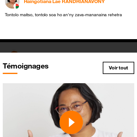
Haingotiana Lae
RANDRIANAVONY
Tontolo maitso, tontolo soa ho an'ny zava-mananaina rehetra
Suzy Imelda
RAHARINIRINA
Témoignages
Voir tout
Ndao mba anamaintso ny tontonlo