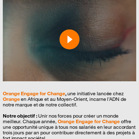
Rinah Cynthe
ANDRIANIAINA
Hâte d'y être
Arinoely
RADOMANANA
Orange Engage for Change
Ho fanampiana ireo tanora Malagasy zoky sy zandry
,
une initiative lancée chez
Orange
en Afrique et au Moyen-Orient, incarne l’ADN de
tsika...Alefaaaa
notre marque et de notre collectif.
Notre objectif :
Unir nos forces pour créer un monde
meilleur. Chaque année,
Orange Engage for Change
offre
une opportunité unique à tous nos salariés en leur accordant
trois jours par an pour contribuer directement à des projets à
Jeannette Marcelia
RASOLONIAINA Zafy
fort impact sociétal.