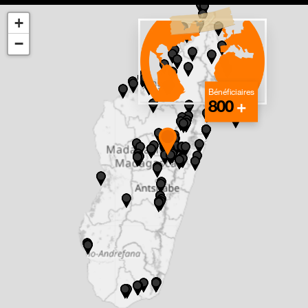
+
−
Bénéficiaires
800
+