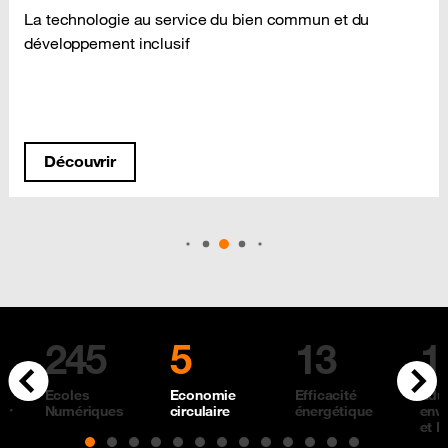
La technologie au service du bien commun et du
développement inclusif
Découvrir
Précédent
Suivant
245
5
13
1
Ecoles
Economie
Efficacité
Edu
ur
Numériques
circulaire
énergétique
env
et 