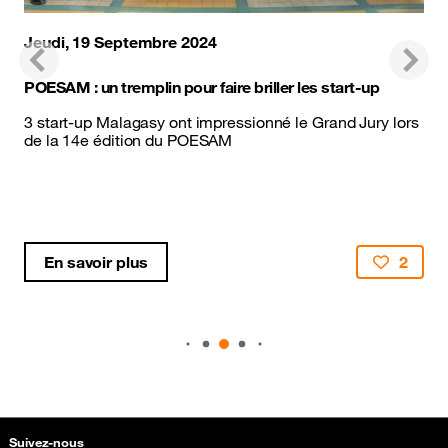
Jeudi, 19 Septembre 2024
Précédent
Suiva
POESAM : un tremplin pour faire briller les start-up
3 start-up Malagasy ont impressionné le Grand Jury lors
de la 14e édition du POESAM
En savoir plus
2
Plan du site et informations
Suivez-nous