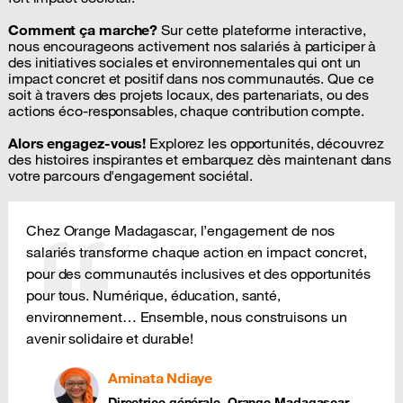
Comment ça marche?
Sur cette plateforme interactive,
Super
nous encourageons activement nos salariés à participer à
des initiatives sociales et environnementales qui ont un
impact concret et positif dans nos communautés. Que ce
soit à travers des projets locaux, des partenariats, ou des
actions éco-responsables, chaque contribution compte.
Alors engagez-vous!
Explorez les opportunités, découvrez
Avotiana
RANOMENJANAHARY
des histoires inspirantes et embarquez dès maintenant dans
votre parcours d'engagement sociétal.
C'est une bonne opportunité pour le développement de soi, la
participation à la vie publique telles que la sensibilisation sociale,
Chez Orange Madagascar, l’engagement de nos
environnementale, l'accompagnement et counselling, ...
salariés transforme chaque action en impact concret,
pour des communautés inclusives et des opportunités
pour tous. Numérique, éducation, santé,
environnement… Ensemble, nous construisons un
Riccardo Miller
SEBANY
avenir solidaire et durable!
Recycler, c'est offrir une seconde vie aux objets.
Aminata Ndiaye
Directrice générale, Orange Madagascar