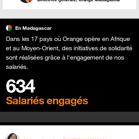
Riccardo Miller
SEBANY
En Madagascar
Dans les 17 pays où Orange opère en Afrique
Ho maintso ny tontolo!
et au Moyen-Orient, des initiatives de solidarité
sont réalisées grâce à l'engagement de nos
salariés.
634
Avotiana
RANOMENJANAHARY
Salariés engagés
Je m'engage pour le developpement de mon pays, y compris la
redevabilité environnementale