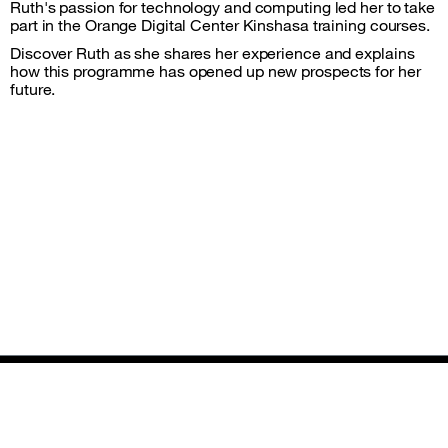
Ruth's passion for technology and computing led her to take
part in the Orange Digital Center Kinshasa training courses.
Discover Ruth as she shares her experience and explains
how this programme has opened up new prospects for her
future.
Plan du site et informations
Suivez-nous
facebook
instagram
twitter